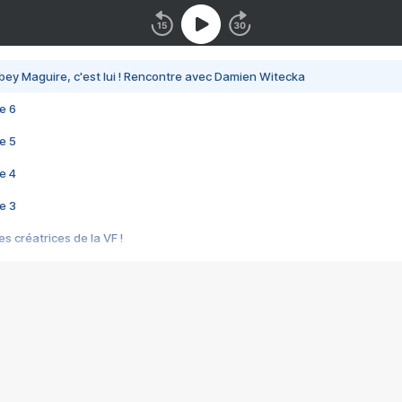
bey Maguire, c'est lui ! Rencontre avec Damien Witecka
e 6
e 5
e 4
e 3
s créatrices de la VF !
e 2
e 1
e Mektoub My Love arrive enfin ! Rencontre avec Shaïn Boumedine et Sal
i : après Toni en famille
elle réalise le bouleversant Dites lui que je l'aime