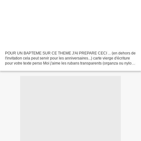
POUR UN BAPTEME SUR CE THEME J'AI PREPARE CECI ... (en dehors de
l'invitation cela peut servir pour les anniversaires...) carte vierge d'écriture
pour votre texte perso Moi j'aime les rubans transparents (organza ou nylon )
plutot qu'en satin mais tout...