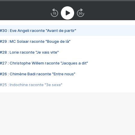
#30 : Eve Angeli raconte "Avant de partir"
#29 : MC Solaar raconte "Bouge de là"
28 : Lorie raconte "Je vais vite"
#27 : Christophe Willem raconte "Jacques a dit"
#26 : Chimène Badi raconte "Entre nous"
#25 : Indochine raconte "3e sexe"
#24 : Zaho raconte "C'est chelou"
#23 : Patrick Bruel raconte "Au café des délices"
#22 : Kyo raconte "Le chemin"
#21 : Nolwenn Leroy raconte "Cassé"