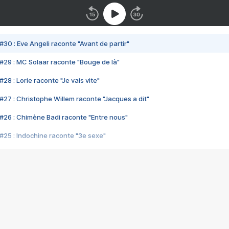
#30 : Eve Angeli raconte "Avant de partir"
#29 : MC Solaar raconte "Bouge de là"
28 : Lorie raconte "Je vais vite"
#27 : Christophe Willem raconte "Jacques a dit"
#26 : Chimène Badi raconte "Entre nous"
#25 : Indochine raconte "3e sexe"
#24 : Zaho raconte "C'est chelou"
#23 : Patrick Bruel raconte "Au café des délices"
#22 : Kyo raconte "Le chemin"
#21 : Nolwenn Leroy raconte "Cassé"
#20 : Patrick Hernandez raconte "Born to be alive"