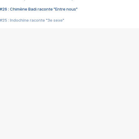
#26 : Chimène Badi raconte "Entre nous"
#25 : Indochine raconte "3e sexe"
#24 : Zaho raconte "C'est chelou"
#23 : Patrick Bruel raconte "Au café des délices"
#22 : Kyo raconte "Le chemin"
#21 : Nolwenn Leroy raconte "Cassé"
#20 : Patrick Hernandez raconte "Born to be alive"
#19 : Lorie raconte "Près de moi"
#18 : Michael Jones raconte "A nos actes manqués" (avec Jean-Jacque
#17 : Khaled raconte "Aïcha"
#16 : Corneille raconte "Parce qu'on vient de loin"
#15 : Indochine raconte "L'aventurier"