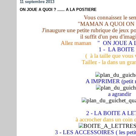
11 septembre 2013
ON JOUE A QUOI ? ...... A LA POSTIERE
Vous connaissez le se
"MAMAN A QUOI ON J
J'inaugure une petite rubrique de jeux p
il suffit d'un peu d'imagi
Allez maman
" ON JOUE A L
1 - LA BOIT
(
à la taille que vous
Taillez - la dans un gr
A IMPRIMER (petit 
a agrandir
2 - LA BOITE A L
à accrocher dans un coin 
3 - LES ACCESSOIRES ( les petits