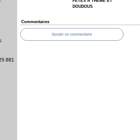
FETES A THEME ET
DOUDOUS
Commentaires
Ajouter un commentaire
S
25 881