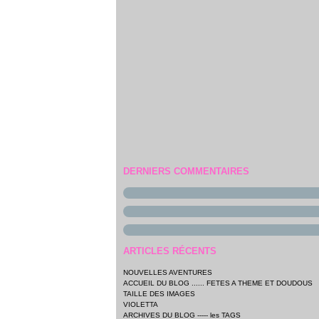
DERNIERS COMMENTAIRES
ARTICLES RÉCENTS
NOUVELLES AVENTURES
ACCUEIL DU BLOG ...... FETES A THEME ET DOUDOUS
TAILLE DES IMAGES
VIOLETTA
ARCHIVES DU BLOG ----- les TAGS