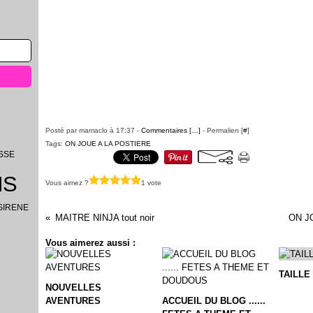
Posté par mamaclo à 17:37 -
Commentaires [
…
]
- Permalien [
#
]
Tags:
ON JOUE A LA POSTIERE
SSE
NS
Vous aimez ?
1 vote
SIRENE
MAITRE NINJA tout noir
ON J
Vous aimerez aussi :
TAILLE
NOUVELLES
AVENTURES
ACCUEIL DU BLOG ......
L