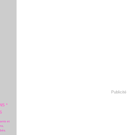
Publicité
NS *
S
fants et
ns,
ébés.