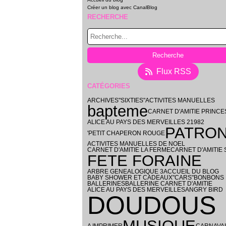
Créer un blog avec CanalBlog
RECHERCHE
Flux RSS
CATÉGORIES
ARCHIVES
"SIXTIES"
ACTIVITES MANUELLES
bapteme
CARNET D'AMITIE PRINCE
ALICE AU PAYS DES MERVEILLES 2
1982
PATRO
'PETIT CHAPERON ROUGE
ACTIVITES MANUELLES DE NOEL
CARNET D'AMITIE LA FERME
CARNET D'AMITIE 
FETE FORAINE
ARBRE GENEALOGIQUE 3
ACCUEIL DU BLOG
BABY SHOWER ET CADEAUX
"CARS"
BONBONS
BALLERINES
BALLERINE CARNET D'AMITIE
ALICE AU PAYS DES MERVEILLES
ANGRY BIRD
DOUDOUS
MUSIQUE
A IMPRIMER
CARNAVA