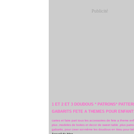
Publicité
1 ET 2 ET 3 DOUDOUS * PATRONS* PATTER
GABARITS FETE A THEMES POUR ENFANT
cartes et faire part tous les accessoires de fete a theme en
plus ,modeles de boites et decor de sweet table ,plus patro
gabarits, pour creer soi-mème les doudous en tissu pour b
Accueil du blog