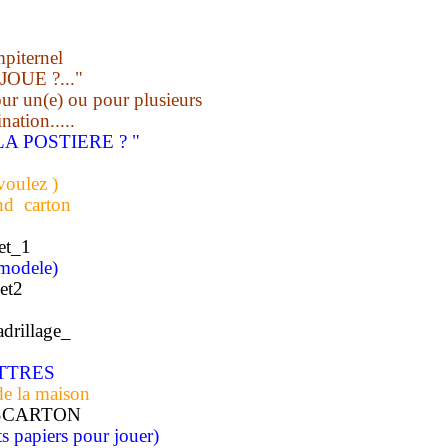
mpiternel
OUE ?..."
our un(e) ou pour plusieurs
nation.....
A POSTIERE ? "
E
 voulez )
and carton
modele)
ETTRES
de la maison
 papiers pour jouer)