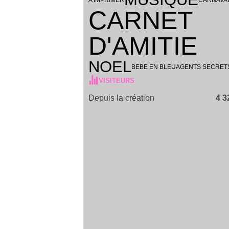
CARNET
D'AMITIE
NOEL
BEBE EN BLEU
AGENTS SECRET
VISITEURS
Depuis la création
4 3