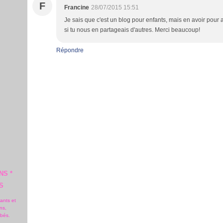
F
Francine
28/07/2015 15:51
Je sais que c'est un blog pour enfants, mais en avoir pour 
si tu nous en partageais d'autres. Merci beaucoup!
Répondre
NS *
S
fants et
ns,
ébés.