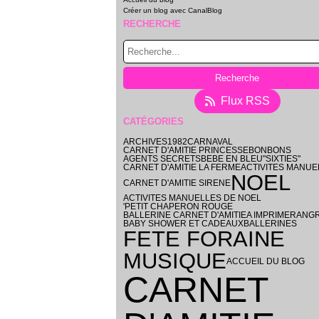
Créer un blog avec CanalBlog
RECHERCHE
Flux RSS
CATÉGORIES
ARCHIVES
1982
CARNAVAL
CARNET D'AMITIE PRINCESSE
BONBONS
AGENTS SECRETS
BEBE EN BLEU
"SIXTIES"
CARNET D'AMITIE LA FERME
ACTIVITES MANUE
NOEL
CARNET D'AMITIE SIRENE
ACTIVITES MANUELLES DE NOEL
'PETIT CHAPERON ROUGE
BALLERINE CARNET D'AMITIE
A IMPRIMER
ANGR
BABY SHOWER ET CADEAUX
BALLERINES
FETE FORAINE
MUSIQUE
ACCUEIL DU BLOG
CARNET