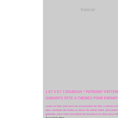
Publicité
1 ET 2 ET 3 DOUDOUS * PATRONS* PATTER
GABARITS FETE A THEMES POUR ENFANT
cartes et faire part tous les accessoires de fete a theme en
plus ,modeles de boites et decor de sweet table ,plus patro
gabarits, pour creer soi-mème les doudous en tissu pour b
Accueil du blog