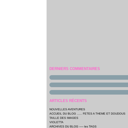
DERNIERS COMMENTAIRES
ARTICLES RÉCENTS
NOUVELLES AVENTURES
ACCUEIL DU BLOG ...... FETES A THEME ET DOUDOUS
TAILLE DES IMAGES
VIOLETTA
ARCHIVES DU BLOG ----- les TAGS