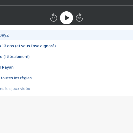
 DayZ
 a 13 ans (et vous l'avez ignoré)
e (littéralement)
im Rayan
 toutes les règles
s les jeux vidéo
us choquant de Rockstar ? - Le scandale BULLY
e plus moche de Steam
du RÊVE tourne au CAUCHEMAR
pendant 8 heures