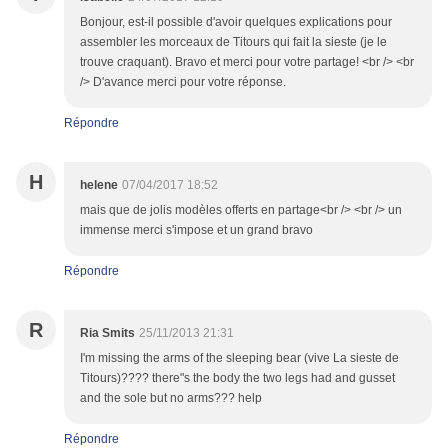
Bonjour, est-il possible d'avoir quelques explications pour
assembler les morceaux de Titours qui fait la sieste (je le
trouve craquant). Bravo et merci pour votre partage! <br /> <br
/> D'avance merci pour votre réponse.
Répondre
H
helene
07/04/2017 18:52
mais que de jolis modèles offerts en partage<br /> <br /> un
immense merci s'impose et un grand bravo
Répondre
R
Ria Smits
25/11/2013 21:31
I'm missing the arms of the sleeping bear (vive La sieste de
Titours)???? there"s the body the two legs had and gusset
and the sole but no arms??? help
Répondre