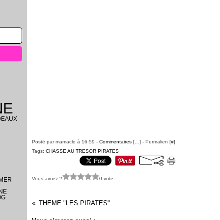
NE
DEAUX
Posté par mamaclo à 16:59 -
Commentaires [
…
]
- Permalien [
#
]
Tags:
CHASSE AU TRESOR PIRATES
Vous aimez ?
0 vote
IMER
ENE
OG
THEME "LES PIRATES"