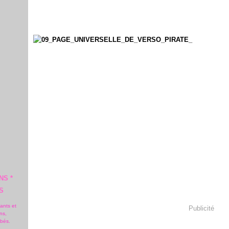
NS *
S
fants et
Publicité
ns,
ébés.