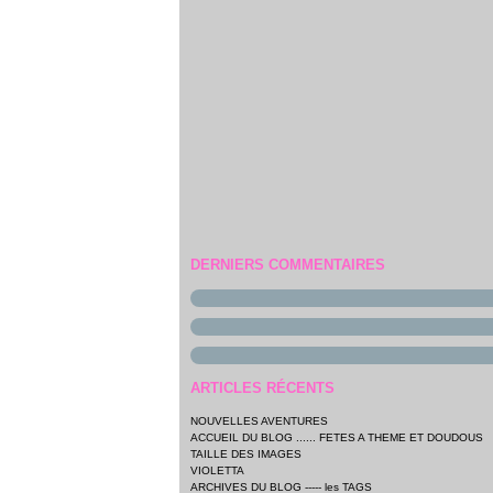
DERNIERS COMMENTAIRES
ARTICLES RÉCENTS
NOUVELLES AVENTURES
ACCUEIL DU BLOG ...... FETES A THEME ET DOUDOUS
TAILLE DES IMAGES
VIOLETTA
ARCHIVES DU BLOG ----- les TAGS