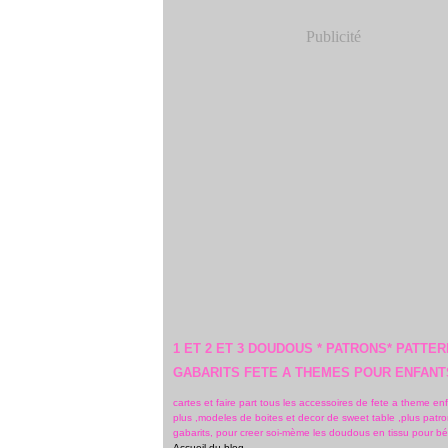
Publicité
1 ET 2 ET 3 DOUDOUS * PATRONS* PATTER
GABARITS FETE A THEMES POUR ENFANT
cartes et faire part tous les accessoires de fete a theme en
plus ,modeles de boites et decor de sweet table ,plus patro
gabarits, pour creer soi-mème les doudous en tissu pour b
Accueil du blog