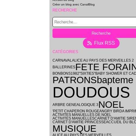
Créer un blog avec CanalBlog
RECHERCHE
Flux RSS
CATÉGORIES
CARNAVAL
ALICE AU PAYS DES MERVEILLES 2
FETE FORAI
BALLERINES
BONBONS
1982
"SIXTIES"
BABY SHOWER ET CA
PATRONS
bapteme
DOUDOUS
NOEL
ARBRE GENEALOGIQUE 3
'PETIT CHAPERON ROUGE
ANGRY BIRD
A IMPR
ACTIVITES MANUELLES DE NOEL
ACTIVITES MANUELLES
CARNET D'AMITIE SIR
CARNET D'AMITIE PRINCESSE
ACCUEIL DU BL
MUSIQUE
ALICE AU PAYS DES MERVEILLES