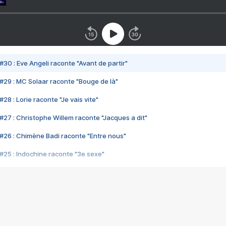
#30 : Eve Angeli raconte "Avant de partir"
#29 : MC Solaar raconte "Bouge de là"
28 : Lorie raconte "Je vais vite"
#27 : Christophe Willem raconte "Jacques a dit"
#26 : Chimène Badi raconte "Entre nous"
#25 : Indochine raconte "3e sexe"
#24 : Zaho raconte "C'est chelou"
#23 : Patrick Bruel raconte "Au café des délices"
#22 : Kyo raconte "Le chemin"